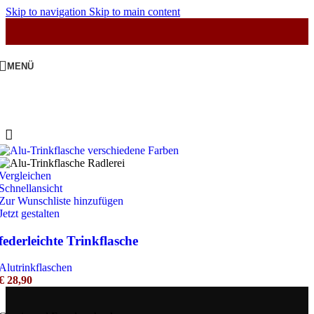
Skip to navigation
Skip to main content
MENÜ
Vergleichen
Schnellansicht
Zur Wunschliste hinzufügen
Jetzt gestalten
federleichte Trinkflasche
Alutrinkflaschen
€
28,90