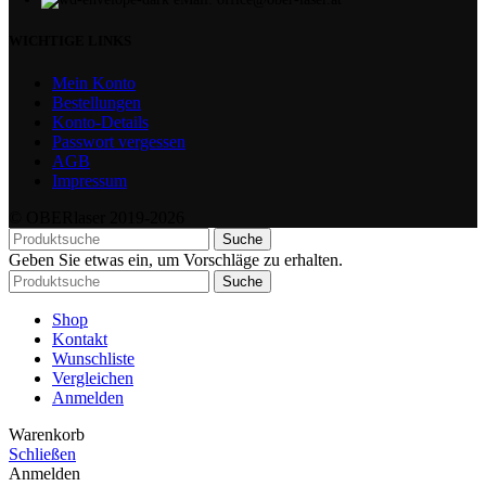
WICHTIGE LINKS
Mein Konto
Bestellungen
Konto-Details
Passwort vergessen
AGB
Impressum
© OBERlaser 2019-2026
Suche
Geben Sie etwas ein, um Vorschläge zu erhalten.
Suche
Shop
Kontakt
Wunschliste
Vergleichen
Anmelden
Warenkorb
Schließen
Anmelden