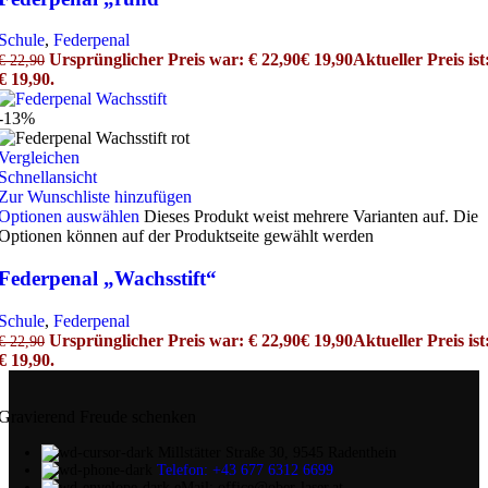
Schule
,
Federpenal
Ursprünglicher Preis war: € 22,90
€
19,90
Aktueller Preis ist
€
22,90
€ 19,90.
-13%
Vergleichen
Schnellansicht
Zur Wunschliste hinzufügen
Optionen auswählen
Dieses Produkt weist mehrere Varianten auf. Die
Optionen können auf der Produktseite gewählt werden
Federpenal „Wachsstift“
Schule
,
Federpenal
Ursprünglicher Preis war: € 22,90
€
19,90
Aktueller Preis ist
€
22,90
€ 19,90.
Gravierend Freude schenken
Millstätter Straße 30, 9545 Radenthein
Telefon: +43 677 6312 6699
eMail: office@ober-laser.at