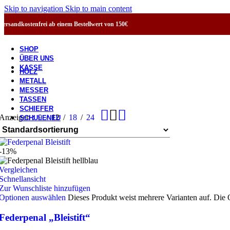
Skip to navigation
Skip to main content
Versandkostenfrei ab einem Bestellwert von 150€
SHOP
ÜBER UNS
KASSE
HOLZ
METALL
MESSER
TASSEN
SCHIEFER
Anzeigen
9
12
18
24
SCHULE
NEU
-13%
Vergleichen
Schnellansicht
Zur Wunschliste hinzufügen
Optionen auswählen
Dieses Produkt weist mehrere Varianten auf. Die
Federpenal „Bleistift“