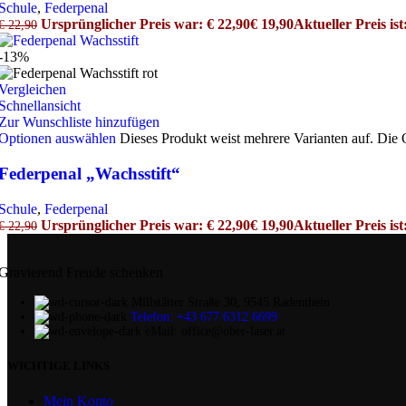
Schule
,
Federpenal
Ursprünglicher Preis war: € 22,90
€
19,90
Aktueller Preis ist
€
22,90
-13%
Vergleichen
Schnellansicht
Zur Wunschliste hinzufügen
Optionen auswählen
Dieses Produkt weist mehrere Varianten auf. Die
Federpenal „Wachsstift“
Schule
,
Federpenal
Ursprünglicher Preis war: € 22,90
€
19,90
Aktueller Preis ist
€
22,90
Gravierend Freude schenken
Millstätter Straße 30, 9545 Radenthein
Telefon: +43 677 6312 6699
eMail: office@ober-laser.at
WICHTIGE LINKS
Mein Konto