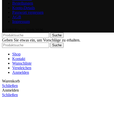
Bestellungen
Konto-Details
Passwort vergessen
AGB
Impressum
© OBERlaser 2019-2026
Suche
Geben Sie etwas ein, um Vorschläge zu erhalten.
Suche
Shop
Kontakt
Wunschliste
Vergleichen
Anmelden
Warenkorb
Schließen
Anmelden
Schließen